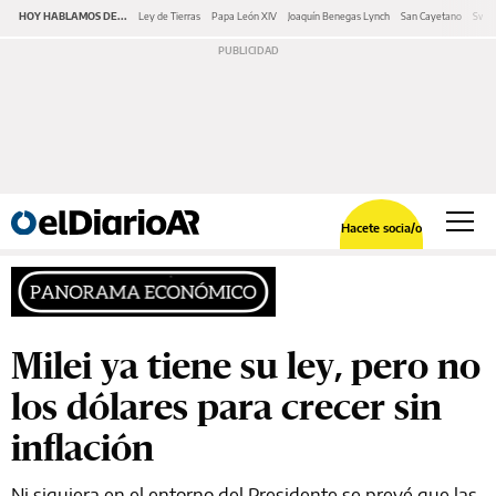
HOY HABLAMOS DE...
Ley de Tierras
Papa León XIV
Joaquín Benegas Lynch
San Cayetano
Swap
Hacete socia/o
Milei ya tiene su ley, pero no
los dólares para crecer sin
inflación
Ni siquiera en el entorno del Presidente se prevé que las