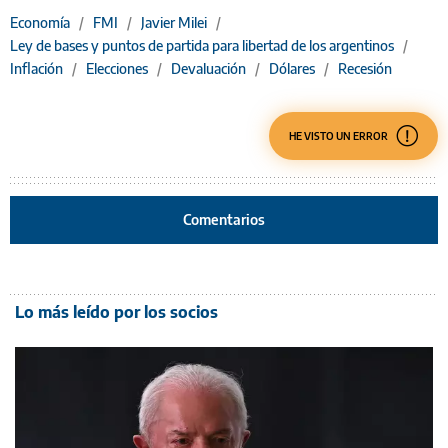
Economía
/
FMI
/
Javier Milei
/
Ley de bases y puntos de partida para libertad de los argentinos
/
Inflación
/
Elecciones
/
Devaluación
/
Dólares
/
Recesión
HE VISTO UN ERROR
Comentarios
Lo más leído por los socios