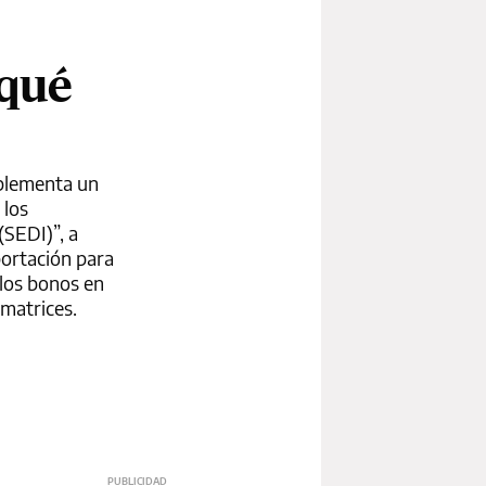
 qué
mplementa un
 los
(SEDI)”, a
portación para
 los bonos en
matrices.