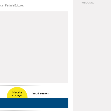
ta
Feria de Editores
Hacete
Iniciá sesión
socia/o