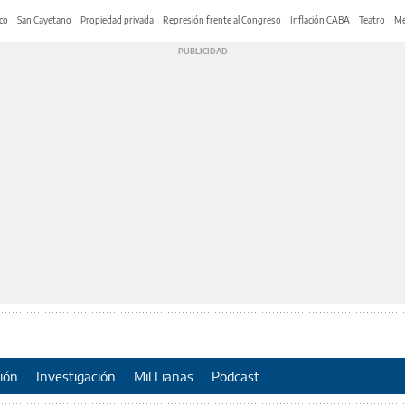
co
San Cayetano
Propiedad privada
Represión frente al Congreso
Inflación CABA
Teatro
Me
ión
Investigación
Mil Lianas
Podcast