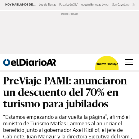
HOY HABLAMOS DE...
Ley de Tierras
Papa León XIV
Joaquín Benegas Lynch
San Cayetano
Swap
Hacete socia/o
PreViaje PAMI: anunciaron
un descuento del 70% en
turismo para jubilados
“Estamos empezando a dar vuelta la página”, afirmó el
ministro de Turismo Matías Lammens al anunciar el
beneficio junto al gobernador Axel Kicillof, el jefe de
Gabinete, Juan Manzur y la directora Ejecutiva del Pami,