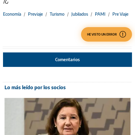
IG
Economía
/
Previaje
/
Turismo
/
Jubilados
/
PAMI
/
Pre Viaje
HE VISTO UN ERROR
Comentarios
Lo más leído por los socios