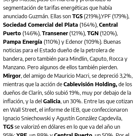
segmentación de tarifas energéticas que había
anunciado Guzmán. Ellas son
TGS
(219%),YPF (179%),
Sociedad Comercial del Plata
(164%),
Central
Puerto
(146%),
Transener
(121%),
TGN
(120%),
Pampa Energía
(110%) y Edenor (109%). Buenas
noticias para el Estado dueño de la petrolera de
bandera, pero también para Mindlin, Caputo, Rocca y
Manzano. Pero algunos de ellos también pierden.
Mirgor
, del amigo de Mauricio Macri, se depreció 3,2%,
mientras que la acción de
Cablevisión Holding,
de los
dueños de Clarín, sólo subió 19%, muy por debajo de la
inflación, y la del
Galicia
, un 30%. Entre las que cotizan
en Wall Street, el informe de IEB, que confeccionaron
Ignacio Sniechowski y Agustín González Capdevila,
TGS
se valorizó en dólares en lo que va del año un
95%;
YPF
, un 88% y
Central Puerto
, un 50%. Por el