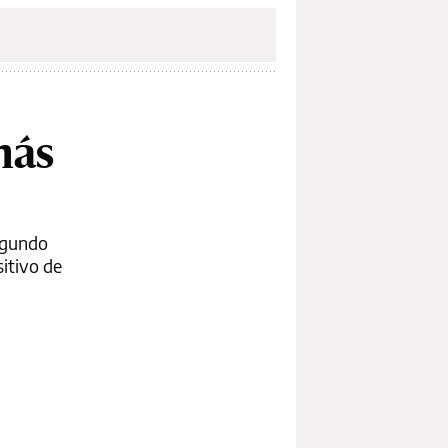
más
segundo
itivo de