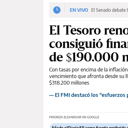
EN VIVO
El Senado debate l
El Tesoro reno
consiguió fin
de $190.000 m
Con tasas por encima de la inflación
vencimiento que afronta desde su ll
$318.200 millones
— El FMI destacó los “esfuerzos p
PRIORIZA ELDIARIOAR EN GOOGLE
Añade elDiarioAR como fuente preferida