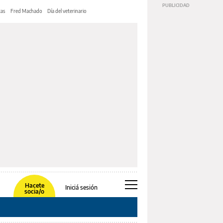
tas
Fred Machado
Día del veterinario
Hacete
Iniciá sesión
socia/o