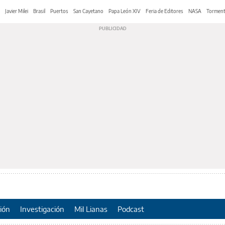
Javier Milei
Brasil
Puertos
San Cayetano
Papa León XIV
Feria de Editores
NASA
Tormen
ión
Investigación
Mil Lianas
Podcast