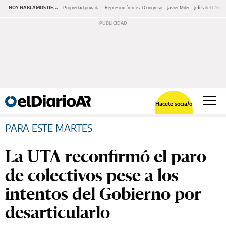
HOY HABLAMOS DE...
Propiedad privada
Represión frente al Congreso
Javier Milei
Jefes del PAMI
Hacete socia/o
PARA ESTE MARTES
La UTA reconfirmó el paro
de colectivos pese a los
intentos del Gobierno por
desarticularlo