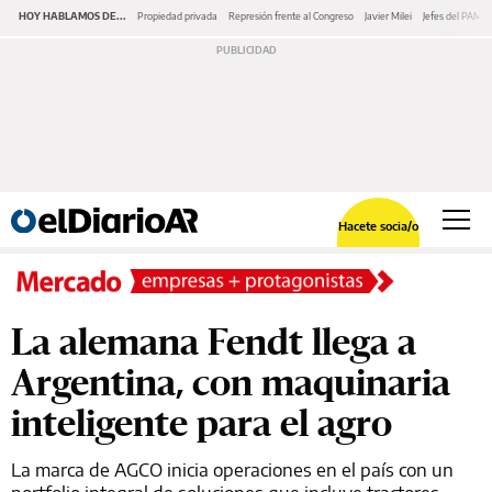
HOY HABLAMOS DE...
Propiedad privada
Represión frente al Congreso
Javier Milei
Jefes del PAMI
Hacete socia/o
La alemana Fendt llega a
Argentina, con maquinaria
inteligente para el agro
La marca de AGCO inicia operaciones en el país con un
portfolio integral de soluciones que incluye tractores,