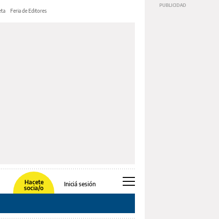
ta
Feria de Editores
Hacete
Iniciá sesión
socia/o