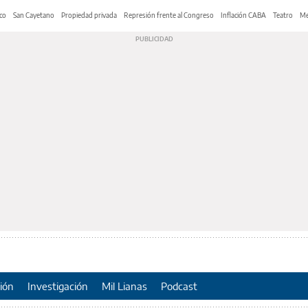
co
San Cayetano
Propiedad privada
Represión frente al Congreso
Inflación CABA
Teatro
Me
ión
Investigación
Mil Lianas
Podcast