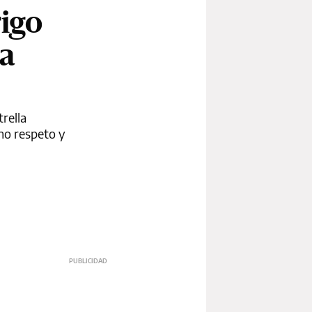
rigo
a
rella
cho respeto y