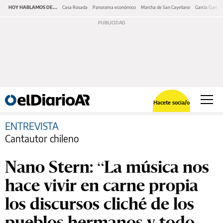
HOY HABLAMOS DE...
Casa Rosada
Panorama económico
Marcha de San Cayetano
García Cuerva
Hacete socia/o
ENTREVISTA
Cantautor chileno
Nano Stern: “La música nos
hace vivir en carne propia
los discursos cliché de los
pueblos hermanos y todo