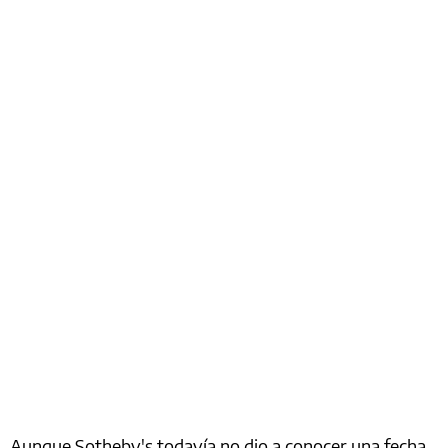
Aunque Sotheby's todavía no dio a conocer una fecha