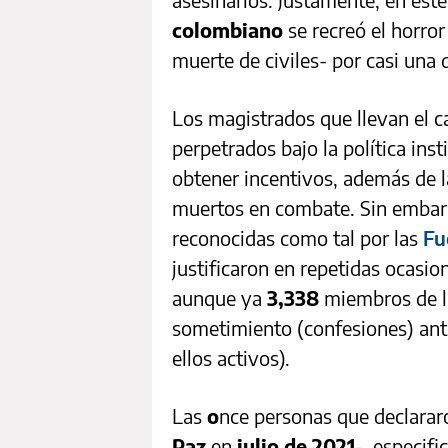
colombiano
se recreó el horror
muerte de civiles- por casi una 
Los magistrados que llevan el 
perpetrados bajo la política ins
obtener incentivos, además de 
muertos en combate. Sin embarg
reconocidas como tal por las
Fu
justificaron en repetidas ocasio
aunque ya
3,338
miembros de la
sometimiento (confesiones) ant
ellos activos).
Las
o
nce personas que declarar
Paz
en
julio de 2021
- especifi