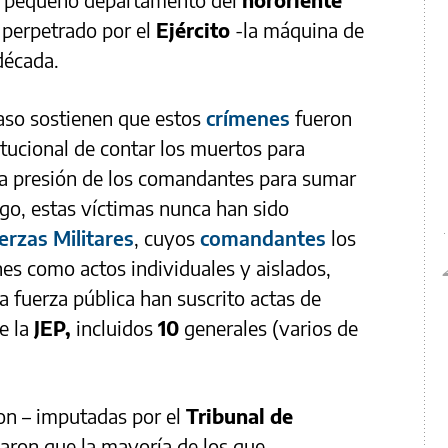
 perpetrado por el
Ejército
-la máquina de
década.
caso sostienen que estos
crímenes
fueron
titucional de contar los muertos para
la presión de los comandantes para sumar
o, estas víctimas nunca han sido
erzas Militares
, cuyos
comandantes
los
nes como actos individuales y aislados,
 fuerza pública han suscrito actas de
e la
JEP,
incluidos
10
generales (varios de
on – imputadas por el
Tribunal de
caron que la mayoría de los que