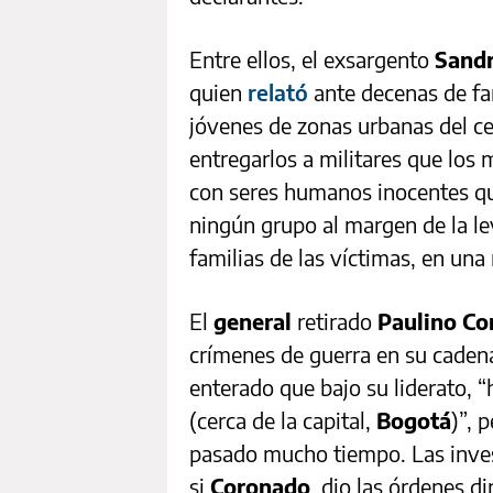
Entre ellos, el exsargento
Sandr
quien
relató
ante decenas de fa
jóvenes de zonas urbanas del ce
entregarlos a militares que los
con seres humanos inocentes qu
ningún grupo al margen de la ley
familias de las víctimas, en un
El
general
retirado
Paulino Co
crímenes de guerra en su cade
enterado que bajo su liderato, 
(cerca de la capital,
Bogotá
)”, 
pasado mucho tiempo. Las inve
si
Coronado
dio las órdene