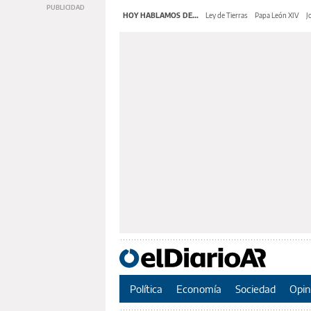
HOY HABLAMOS DE...
Ley de Tierras
Papa León XIV
J
Política
Economía
Sociedad
Opin