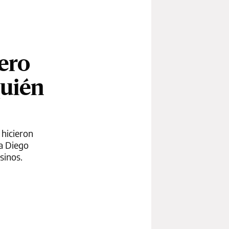
mero
quién
 hicieron
sa Diego
sinos.