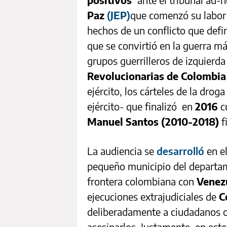
Paz
(
JEP
)
que comenzó su labor
hechos de un conflicto que defi
que se convirtió en la guerra m
grupos guerrilleros de izquierda
Revolucionarias de Colombia
ejército, los cárteles de la drog
ejército- que finalizó en
2016
c
Manuel Santos (2010-2018)
f
La audiencia se
desarrolló
en el
pequeño municipio del depart
frontera colombiana con
Venez
ejecuciones extrajudiciales de
C
deliberadamente a ciudadanos o 
asesinarlos. Justamente, en es