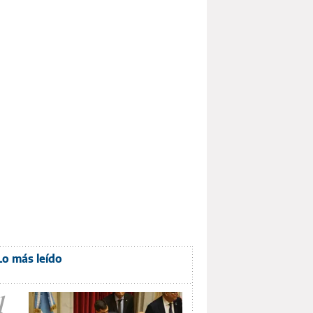
Lo más leído
1