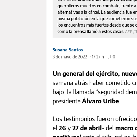
guerrilleros muertos en combate, frente a 
alternativas a la cárcel. La audiencia fue
misma población en la que cometieron sus
los encuentros más fuertes desde que se c
como la prensa llamó a estos casos.
AFP / 
Susana Santos
3 de mayo de 2022
17:27 h
0
Un general del ejército, nueve
semana atrás haber cometido c
bajo la llamada “seguridad dem
presidente
Álvaro Uribe
.
Los testimonios fueron ofrecido
el
26
y
27 de abril
- del
macro 
positivos’
ante el tribunal ad-