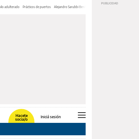
ilo adulterado
Prácticos de puertos
Alejandro Sarubbi Benítez
Hacete
Iniciá sesión
socia/o