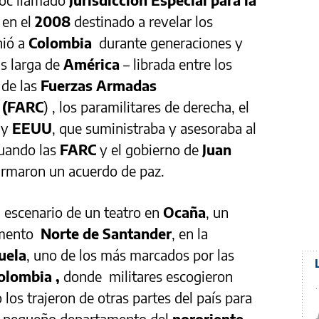
 en el
2008
destinado a revelar los
nió a
Colombia
durante generaciones y
ás larga de
América
– librada entre los
 de las
Fuerzas Armadas
 (FARC
) , los paramilitares de derecha, el
a y
EEUU
, que suministraba y asesoraba al
uando las
FARC
y el gobierno de
Juan
irmaron un acuerdo de paz.
 escenario de un teatro en
Ocaña
, un
amento
Norte de Santander
, en la
uela
, uno de los más marcados por las
olombia ,
donde militares escogieron
los trajeron de otras partes del país para
te pequeño departamento del
nororiente