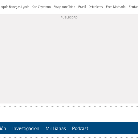
oaquín Benegas Lynch
San Cayetano
Swap con China
Brasil
Petroleras
Fred Machado
Fentan
ión
Investigación
Mil Lianas
Podcast