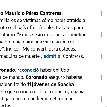
o Mauricio Pérez Contreras
,
miliares de víctimas cómo había atraído a
ntro del país ofreciéndoles trabajos para
 mataron. “Eran asesinatos que se cometían
e no tenían ninguna vinculación con
”, indicó. “Me convertí para ustedes,
a máquina de muerte”,
admitió
Contreras.
ronado
,
reconoció
haber omitido
na de mando.
Coronado
aseguró haberse
“habían traído
11 jóvenes de Soacha
pero que cuando recibió la noticia ya había
stigaciones no pudieron determinar
s directas.