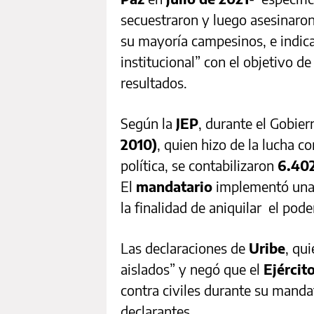
secuestraron y luego asesinaron
su mayoría campesinos, e indica
institucional” con el objetivo d
resultados.
Según la
JEP
, durante el Gobie
2010)
, quien hizo de la lucha c
política, se contabilizaron
6.40
El
mandatario
implementó una 
la finalidad de aniquilar el poder
Las declaraciones de
Uribe
, qu
aislados” y negó que el
Ejércit
contra civiles durante su manda
declarantes.