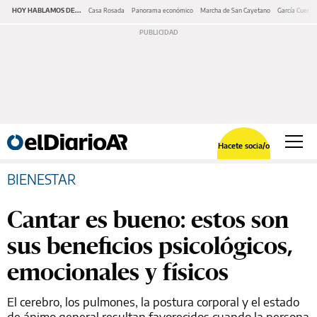
HOY HABLAMOS DE...
Casa Rosada
Panorama económico
Marcha de San Cayetano
García Cuerva
Hacete socia/o
BIENESTAR
Cantar es bueno: estos son
sus beneficios psicológicos,
emocionales y físicos
El cerebro, los pulmones, la postura corporal y el estado
de ánimo general resultan favorecidos cuando la persona