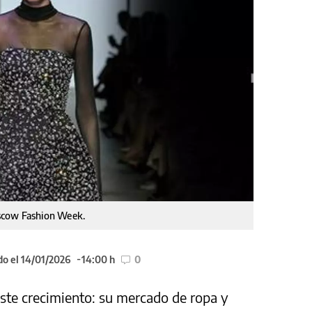
scow Fashion Week.
do el 14/01/2026
14:00 h
0
este crecimiento: su mercado de ropa y