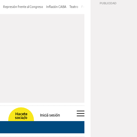
Represión frente al Congreso
Inflación CABA
Teatro
Feria de Editores
Mery Streep
Hacete
Iniciá sesión
socia/o