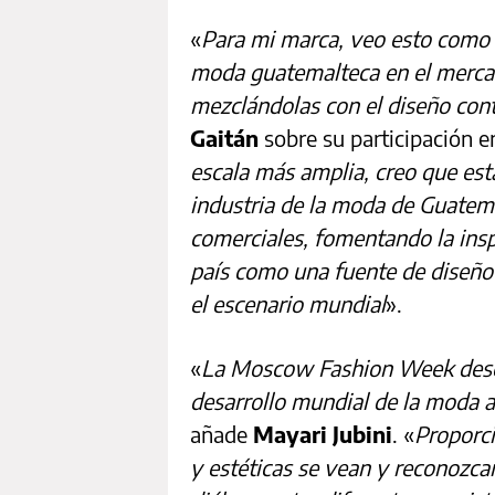
«
Para mi marca, veo esto como u
moda guatemalteca en el mercad
mezclándolas con el diseño co
Gaitán
sobre su participación 
escala más amplia, creo que esta
industria de la moda de Guatem
comerciales, fomentando la ins
país como una fuente de diseño 
el escenario mundial
».
«
La Moscow Fashion Week dese
desarrollo mundial de la moda al
añade
Mayari Jubini
. «
Proporci
y estéticas se vean y reconozc