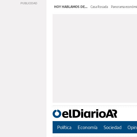
HOY HABLAMOS DE...
Casa Rosada
Panorama económi
Política
Economía
Sociedad
Opin