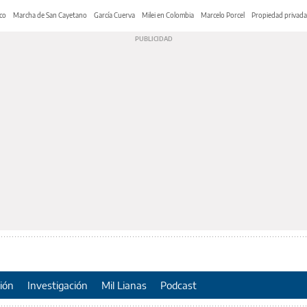
co
Marcha de San Cayetano
García Cuerva
Milei en Colombia
Marcelo Porcel
Propiedad privada
ión
Investigación
Mil Lianas
Podcast