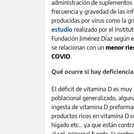
administración de suplementos d
frecuencia y gravedad de las inf
producidas por virus como la gr
estudio
realizado por el Institu
Fundación Jiménez Díaz según el
se relacionan con un
menor ries
COVID
.
Qué ocurre si hay deficienci
El déficit de vitamina D es muy
poblacional generalizado, algun
ingesta de vitamina D preformad
productos ricos en vitamina D c
hígado etc… ya que están contra
al sol, principal fuente, la prot