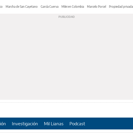
co
Marcha de San Cayetano
García Cuerva
Milei en Colombia
Marcelo Porcel
Propiedad privada
ión
Investigación
Mil Lianas
Podcast