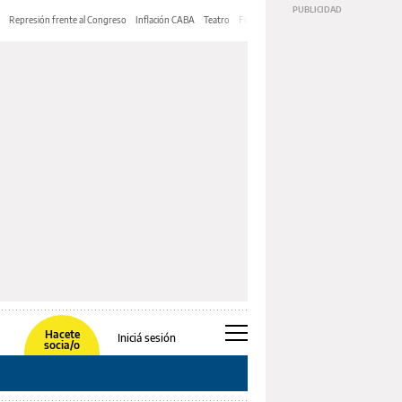
Represión frente al Congreso
Inflación CABA
Teatro
Feria de Editores
Mery Streep
Hacete
Iniciá sesión
socia/o