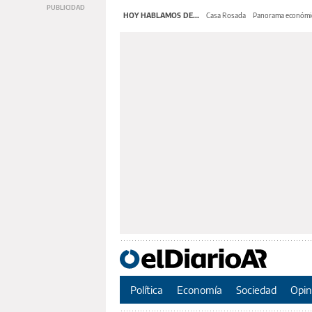
HOY HABLAMOS DE...
Casa Rosada
Panorama económi
Política
Economía
Sociedad
Opin