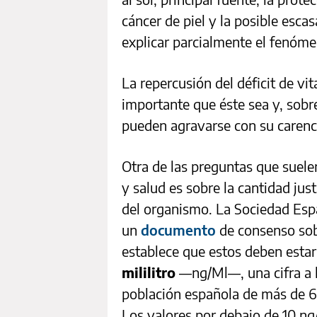
cáncer de piel y la posible esca
explicar parcialmente el fenóm
La repercusión del déficit de vi
importante que éste sea y, sobr
pueden agravarse con su carenc
Otra de las preguntas que suel
y salud es sobre la cantidad ju
del organismo. La Sociedad Esp
un
documento
de consenso sob
establece que estos deben estar
mililitro
—ng/Ml—, una cifra a 
población española de más de 6
Los valores por debajo de 10 ng