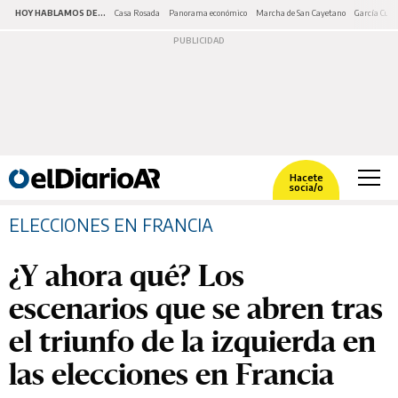
HOY HABLAMOS DE...
Casa Rosada
Panorama económico
Marcha de San Cayetano
García Cuer
Hacete
socia/o
ELECCIONES EN FRANCIA
¿Y ahora qué? Los
escenarios que se abren tras
el triunfo de la izquierda en
las elecciones en Francia