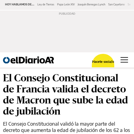
HOY HABLAMOS DE...
Ley de Tierras
Papa León XIV
Joaquín Benegas Lynch
San Cayetano
Swap
Hacete socia/o
El Consejo Constitucional
de Francia valida el decreto
de Macron que sube la edad
de jubilación
El Consejo Constitucional validó la mayor parte del
decreto que aumenta la edad de jubilación de los 62 a los