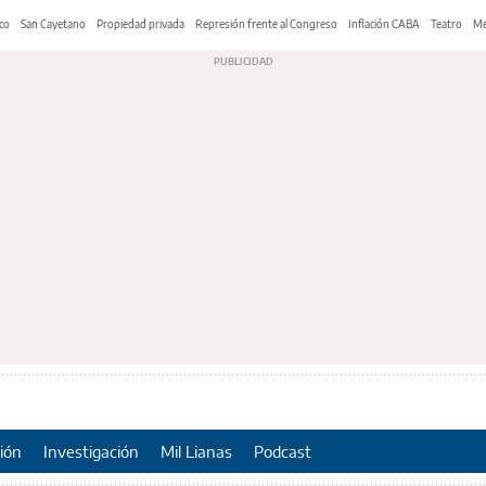
co
San Cayetano
Propiedad privada
Represión frente al Congreso
Inflación CABA
Teatro
Me
ión
Investigación
Mil Lianas
Podcast