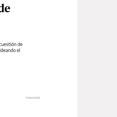
de
 cuestión de
ldeando el