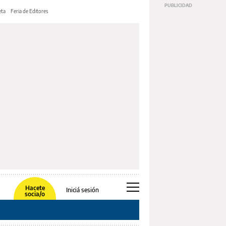
ta
Feria de Editores
Hacete
Iniciá sesión
socia/o