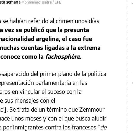
 esta semana
Mohammed Badra / EFE
a se habían referido al crimen unos días
a vez se publicó que la presunta
nacionalidad argelina, el caso fue
uchas cuentas ligadas a la extrema
e conoce como la
fachosphère
.
aparecido del primer plano de la política
epresentación parlamentaria en las
eros en vincular el suceso con la
e sus mensajes con el
dio']. Se trata de un término que Zemmour
hace unos meses y con el que busca aludir
por inmigrantes contra los franceses “
de