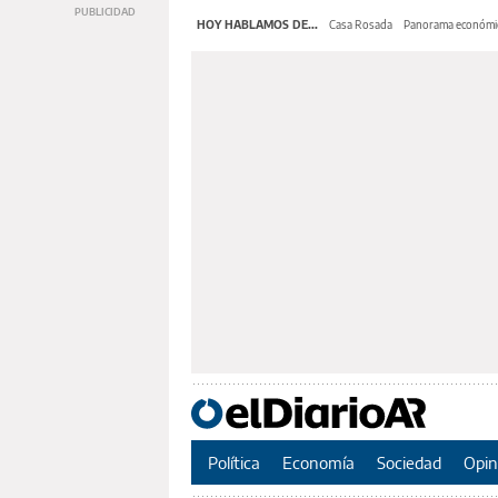
HOY HABLAMOS DE...
Casa Rosada
Panorama económi
Política
Economía
Sociedad
Opin