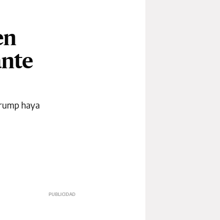
en
ante
Trump haya