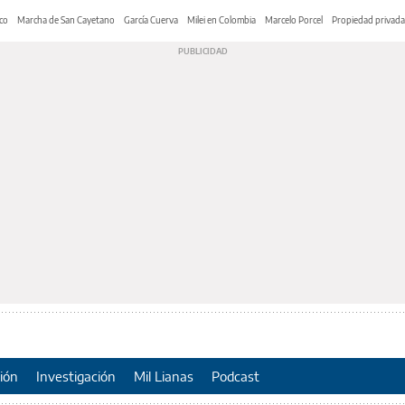
co
Marcha de San Cayetano
García Cuerva
Milei en Colombia
Marcelo Porcel
Propiedad privada
ión
Investigación
Mil Lianas
Podcast