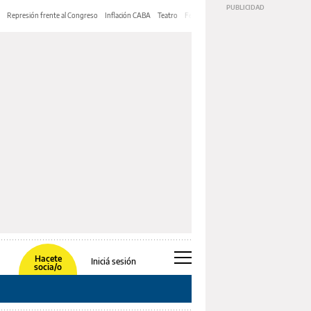
Represión frente al Congreso
Inflación CABA
Teatro
Feria de Editores
Mery Streep
Hacete
Iniciá sesión
socia/o