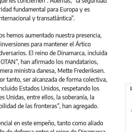
 que les conciernen”. Además, “la seguridad
oridad fundamental para Europa y es
ternacional y transatlántica”.
dos hemos aumentado nuestra presencia,
 inversiones para mantener el Ártico
dversarios. El reino de Dinamarca, incluida
a OTAN”, han afirmado los mandatarios,
rimera ministra danesa, Mette Frederiksen.
or tanto, ser alcanzada de forma colectiva,
 incluido Estados Unidos, respetando los
s Unidas, entre ellos, la soberanía, la
labilidad de las fronteras”, han agregado.
encial en este empeño, tanto como aliado
do de defensa entre el reino de Dinamarca