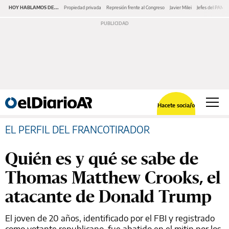
HOY HABLAMOS DE...
Propiedad privada
Represión frente al Congreso
Javier Milei
Jefes del PAMI
Hacete socia/o
EL PERFIL DEL FRANCOTIRADOR
Quién es y qué se sabe de
Thomas Matthew Crooks, el
atacante de Donald Trump
El joven de 20 años, identificado por el FBI y registrado
como votante republicano, fue abatido en el mitin por los