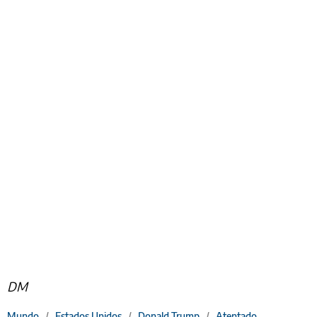
DM
Mundo
/
Estados Unidos
/
Donald Trump
/
Atentado