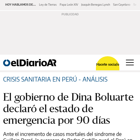
HOY HABLAMOS DE...
Ley de Tierras
Papa León XIV
Joaquín Benegas Lynch
San Cayetano
Swap
Hacete socia/o
CRISIS SANITARIA EN PERÚ - ANÁLISIS
El gobierno de Dina Boluarte
declaró el estado de
emergencia por 90 días
Ante el incremento de casos mortales del sindrome de