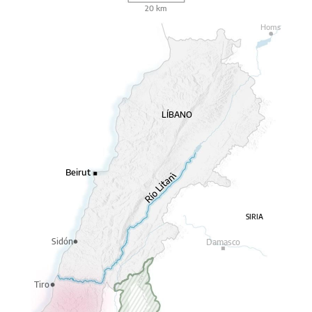
20 km
Homs
LÍBANO
Beirut
SIRIA
Sidón
Damasco
Tiro