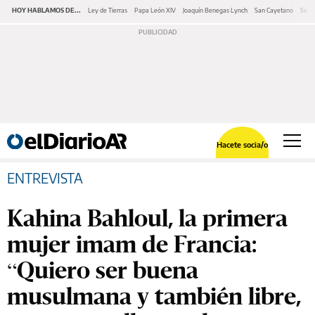
HOY HABLAMOS DE...
Ley de Tierras
Papa León XIV
Joaquín Benegas Lynch
San Cayetano
Swap
Hacete socia/o
ENTREVISTA
Kahina Bahloul, la primera
mujer imam de Francia:
“Quiero ser buena
musulmana y también libre,