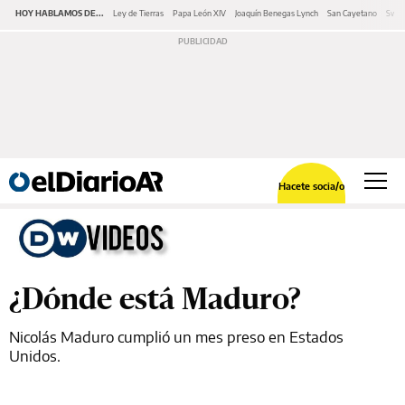
HOY HABLAMOS DE...
Ley de Tierras
Papa León XIV
Joaquín Benegas Lynch
San Cayetano
Swap
Hacete socia/o
¿Dónde está Maduro?
Nicolás Maduro cumplió un mes preso en Estados
Unidos.