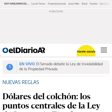
HOY HABLAMOS DE...
Ley de Tierras
Propiedad privada
Javier Milei
Brasil
Puertos
San Cayeta
Hacete socia/o
EN VIVO
El Senado debate la Ley de Inviolabilidad
de la Propiedad Privada
NUEVAS REGLAS
Dólares del colchón: los
puntos centrales de la Ley