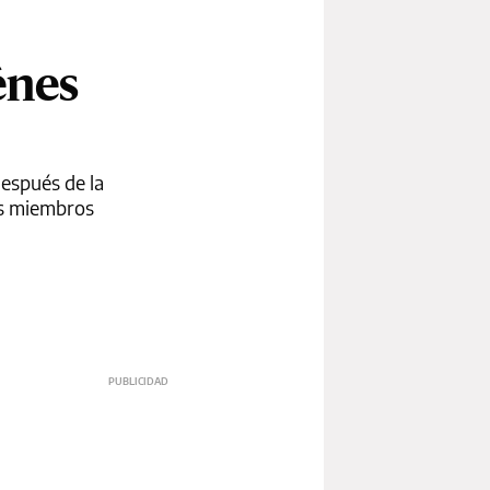
énes
después de la
os miembros