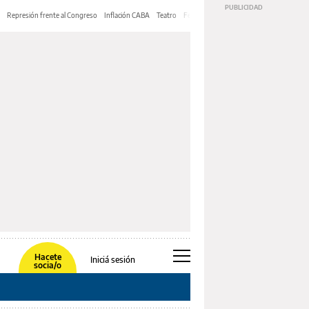
Represión frente al Congreso
Inflación CABA
Teatro
Feria de Editores
Mery Streep
Hacete
Iniciá sesión
socia/o