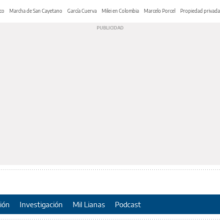
co
Marcha de San Cayetano
García Cuerva
Milei en Colombia
Marcelo Porcel
Propiedad privada
ión
Investigación
Mil Lianas
Podcast