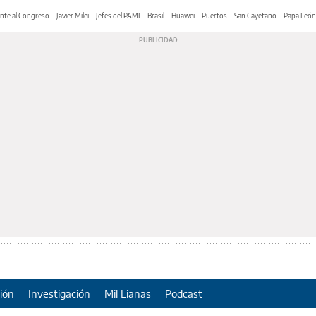
nte al Congreso
Javier Milei
Jefes del PAMI
Brasil
Huawei
Puertos
San Cayetano
Papa León
ión
Investigación
Mil Lianas
Podcast