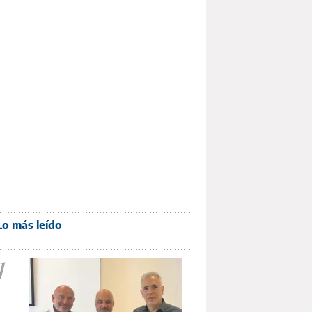
Lo más leído
1