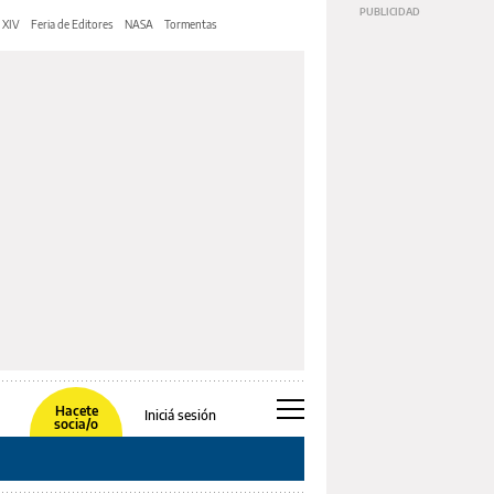
 XIV
Feria de Editores
NASA
Tormentas
Hacete
Iniciá sesión
socia/o