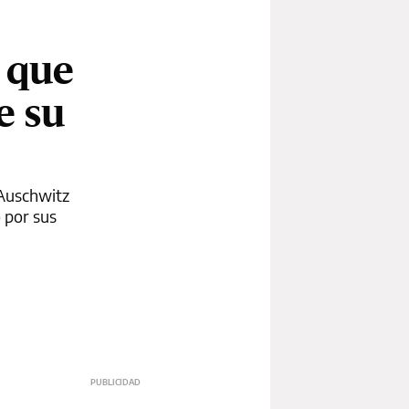
i que
e su
 Auschwitz
o por sus