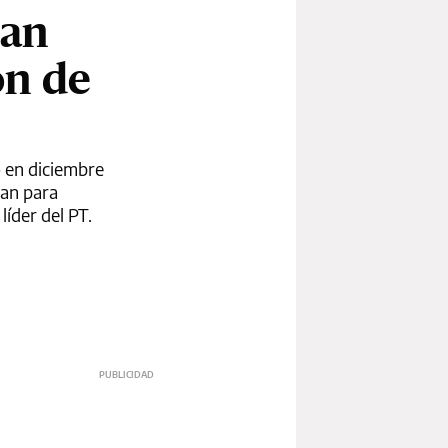
lan
ón de
o en diciembre
lan para
líder del PT.