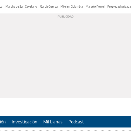
co
Marcha de San Cayetano
García Cuerva
Milei en Colombia
Marcelo Porcel
Propiedad privada
ión
Investigación
Mil Lianas
Podcast