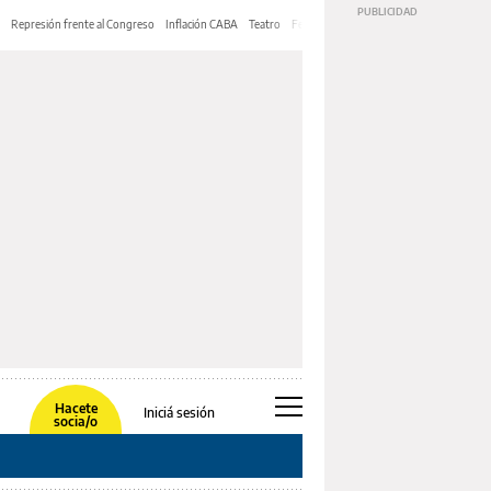
Represión frente al Congreso
Inflación CABA
Teatro
Feria de Editores
Mery Streep
Hacete
Iniciá sesión
socia/o