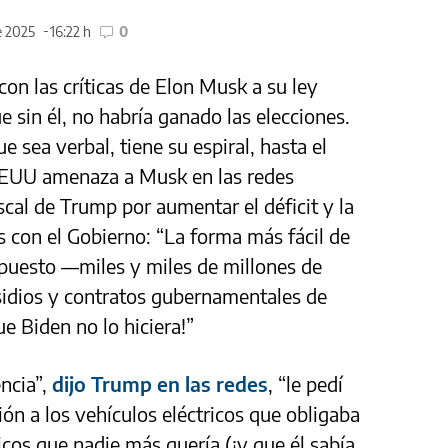
e 2025
16:22 h
0
n las críticas de Elon Musk a su ley
 sin él, no habría ganado las elecciones.
 sea verbal, tiene su espiral, hasta el
EEUU amenaza a Musk en las redes
fiscal de Trump por aumentar el déficit y la
s con el Gobierno: “La forma más fácil de
upuesto —miles y miles de millones de
sidios y contratos gubernamentales de
e Biden no lo hiciera!”
ncia”,
dijo Trump en las redes
, “le pedí
ción a los vehículos eléctricos que obligaba
icos que nadie más quería (¡y que él sabía