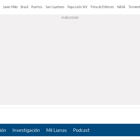
Javier Milei
Brasil
Puertos
San Cayetano
Papa León XIV
Feria de Editores
NASA
Tormen
ión
Investigación
Mil Lianas
Podcast