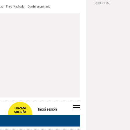
tas
Fred Machado
Día del veterinario
Hacete
Iniciá sesión
socia/o