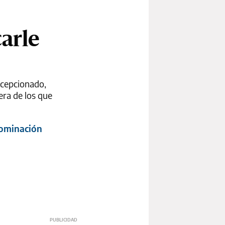
arle
ecepcionado,
era de los que
bominación