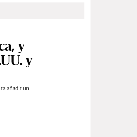
a, y
.UU. y
ra añadir un