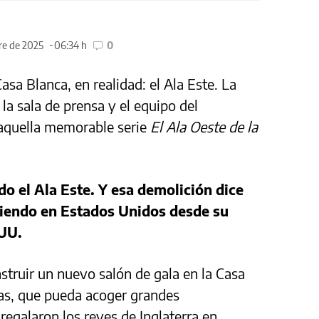
re de 2025
06:34 h
0
sa Blanca, en realidad: el Ala Este. La
 la sala de prensa y el equipo del
 aquella memorable serie
El Ala Oeste de la
 el Ala Este. Y esa demolición dice
iendo en Estados Unidos desde su
EUU.
struir un nuevo salón de gala en la Casa
nas, que pueda acoger grandes
regalaron los reyes de Inglaterra en