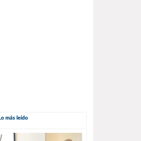
Lo más leído
1