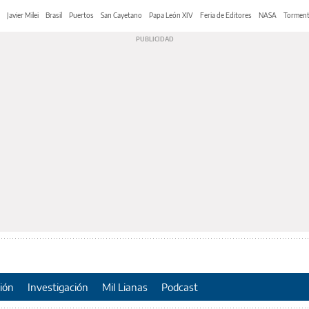
Javier Milei
Brasil
Puertos
San Cayetano
Papa León XIV
Feria de Editores
NASA
Tormen
ión
Investigación
Mil Lianas
Podcast