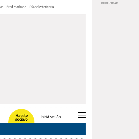
tas
Fred Machado
Día del veterinario
Hacete
Iniciá sesión
socia/o