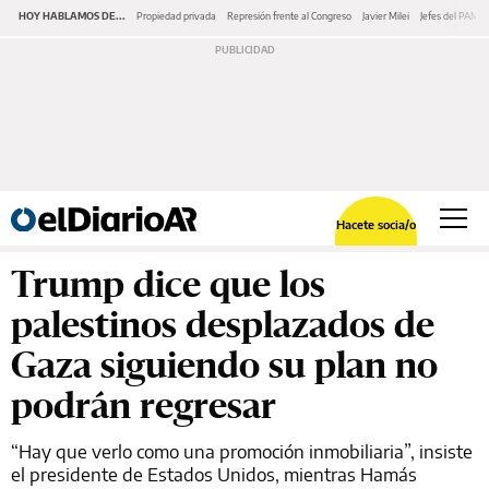
HOY HABLAMOS DE...
Propiedad privada
Represión frente al Congreso
Javier Milei
Jefes del PAMI
Hacete socia/o
Trump dice que los
palestinos desplazados de
Gaza siguiendo su plan no
podrán regresar
“Hay que verlo como una promoción inmobiliaria”, insiste
el presidente de Estados Unidos, mientras Hamás