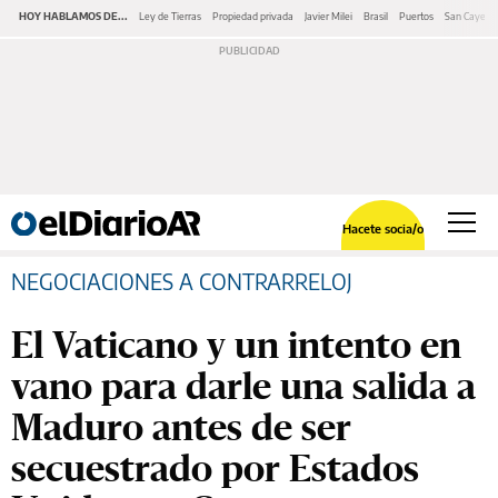
HOY HABLAMOS DE...
Ley de Tierras
Propiedad privada
Javier Milei
Brasil
Puertos
San Cayeta
Hacete socia/o
NEGOCIACIONES A CONTRARRELOJ
El Vaticano y un intento en
vano para darle una salida a
Maduro antes de ser
secuestrado por Estados