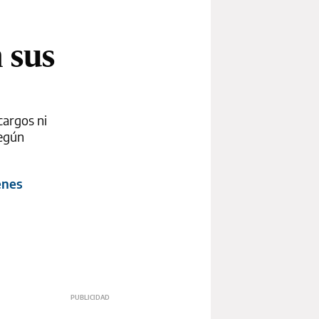
:
n sus
cargos ni
según
enes