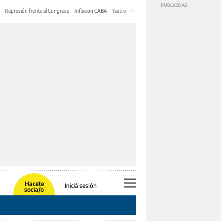
Represión frente al Congreso
Inflación CABA
Teatro
Feria de Editores
Mery Streep
Hacete
Iniciá sesión
socia/o