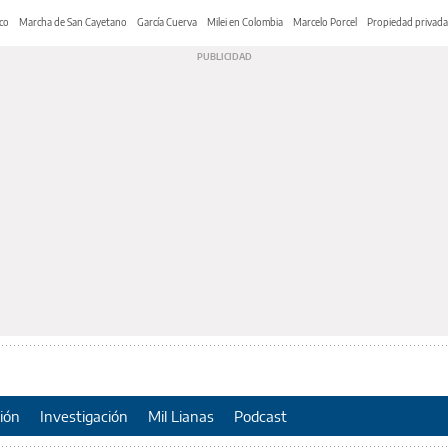
co
Marcha de San Cayetano
García Cuerva
Milei en Colombia
Marcelo Porcel
Propiedad privada
ión
Investigación
Mil Lianas
Podcast