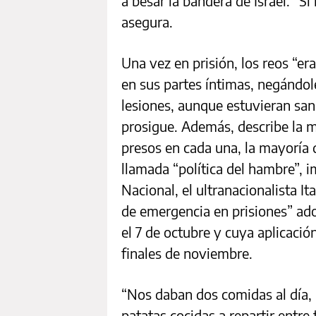
a besar la bandera de Israel. “Si
asegura.
Una vez en prisión, los reos “e
en sus partes íntimas, negándo
lesiones, aunque estuvieran san
prosigue. Además, describe la ma
presos en cada una, la mayoría 
llamada “política del hambre”, 
Nacional, el ultranacionalista I
de emergencia en prisiones” ado
el 7 de octubre y cuya aplicaci
finales de noviembre.
“Nos daban dos comidas al día, 
patatas cocidas a repartir entre