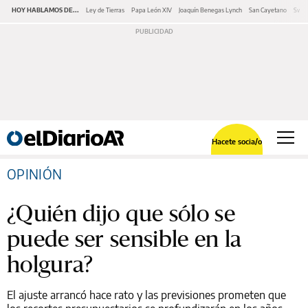
HOY HABLAMOS DE...
Ley de Tierras
Papa León XIV
Joaquín Benegas Lynch
San Cayetano
Swap
Hacete socia/o
OPINIÓN
¿Quién dijo que sólo se
puede ser sensible en la
holgura?
El ajuste arrancó hace rato y las previsiones prometen que