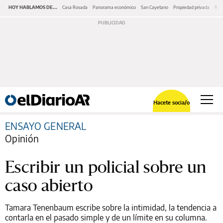
HOY HABLAMOS DE...
Casa Rosada
Panorama económico
San Cayetano
Propiedad privada
Repr
Hacete socia/o
ENSAYO GENERAL
Opinión
Escribir un policial sobre un
caso abierto
Tamara Tenenbaum escribe sobre la intimidad, la tendencia a
contarla en el pasado simple y de un límite en su columna.