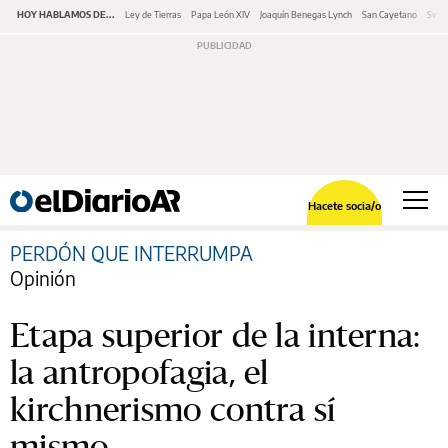
HOY HABLAMOS DE...
Ley de Tierras
Papa León XIV
Joaquín Benegas Lynch
San Cayetano
Swap
Hacete socia/o
PERDÓN QUE INTERRUMPA
Opinión
Etapa superior de la interna:
la antropofagia, el
kirchnerismo contra sí
mismo