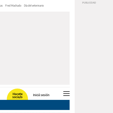
tas
Fred Machado
Día del veterinario
Hacete
Iniciá sesión
socia/o