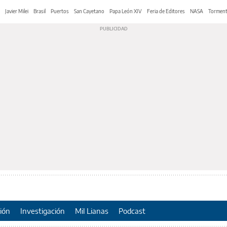
Javier Milei
Brasil
Puertos
San Cayetano
Papa León XIV
Feria de Editores
NASA
Tormen
ión
Investigación
Mil Lianas
Podcast