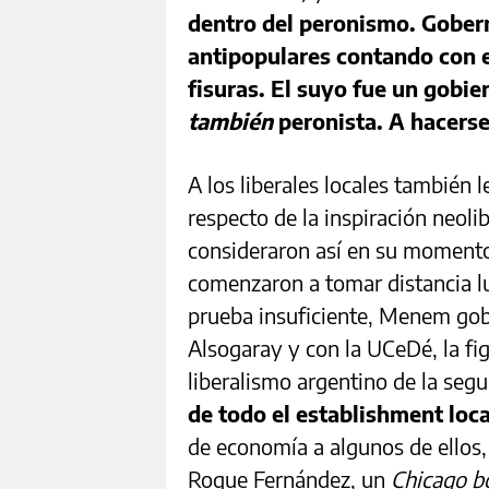
dentro del peronismo. Gobe
antipopulares contando con e
fisuras. El suyo fue un gobi
también
peronista. A hacers
A los liberales locales también 
respecto de la inspiración neol
consideraron así en su momento;
comenzaron a tomar distancia lu
prueba insuficiente, Menem gob
Alsogaray y con la UCeDé, la fi
liberalismo argentino de la seg
de todo el establishment loca
de economía a algunos de ellos,
Roque Fernández, un
Chicago b