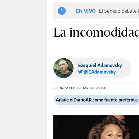
EN VIVO
El Senado debate l
La incomodida
Ezequiel Adamovsky
@EAdamovsky
PRIORIZA ELDIARIOAR EN GOOGLE
Añade elDiarioAR como fuente preferida