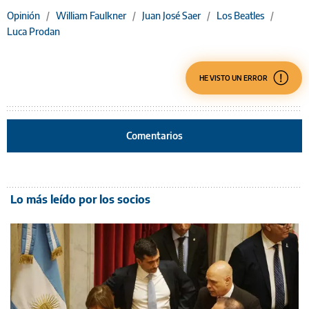
Opinión
/
William Faulkner
/
Juan José Saer
/
Los Beatles
/
Luca Prodan
HE VISTO UN ERROR
Comentarios
Lo más leído por los socios