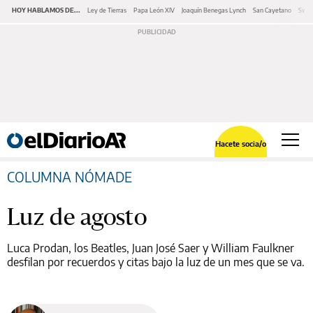
HOY HABLAMOS DE...
Ley de Tierras
Papa León XIV
Joaquín Benegas Lynch
San Cayetano
Swap
Hacete socia/o
COLUMNA NÓMADE
Luz de agosto
Luca Prodan, los Beatles, Juan José Saer y William Faulkner
desfilan por recuerdos y citas bajo la luz de un mes que se va.