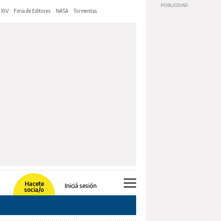
 XIV
Feria de Editores
NASA
Tormentas
Hacete
Iniciá sesión
socia/o