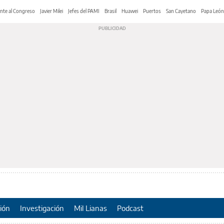
nte al Congreso
Javier Milei
Jefes del PAMI
Brasil
Huawei
Puertos
San Cayetano
Papa León
ión
Investigación
Mil Lianas
Podcast