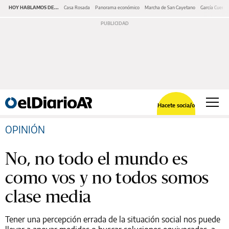
HOY HABLAMOS DE...
Casa Rosada
Panorama económico
Marcha de San Cayetano
García Cuerva
Hacete socia/o
OPINIÓN
No, no todo el mundo es
como vos y no todos somos
clase media
Tener una percepción errada de la situación social nos puede