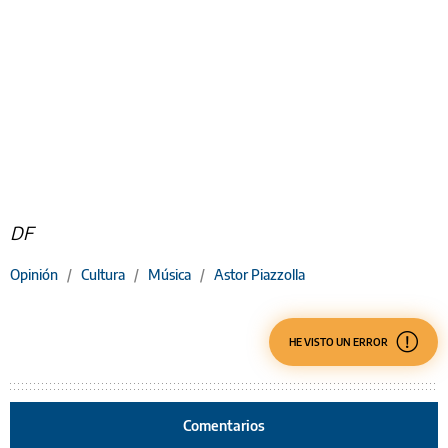
DF
Opinión
/
Cultura
/
Música
/
Astor Piazzolla
HE VISTO UN ERROR
Comentarios