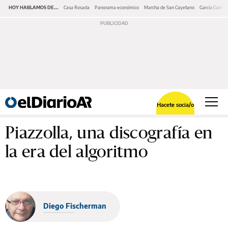
HOY HABLAMOS DE...
Casa Rosada
Panorama económico
Marcha de San Cayetano
García Cuerva
Hacete socia/o
Piazzolla, una discografía en
la era del algoritmo
Diego Fischerman