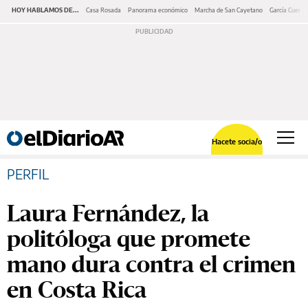
HOY HABLAMOS DE...
Casa Rosada
Panorama económico
Marcha de San Cayetano
García Cuerva
Hacete socia/o
PERFIL
Laura Fernández, la
politóloga que promete
mano dura contra el crimen
en Costa Rica