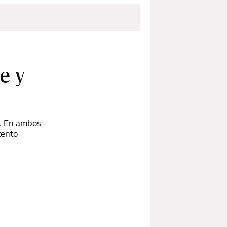
e y
3. En ambos
tento