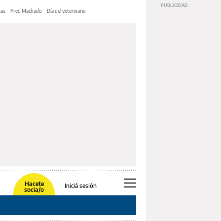
tas
Fred Machado
Día del veterinario
Hacete
Iniciá sesión
socia/o