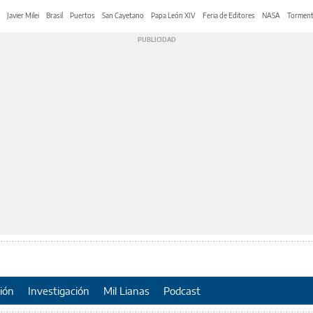
Javier Milei
Brasil
Puertos
San Cayetano
Papa León XIV
Feria de Editores
NASA
Tormen
ión
Investigación
Mil Lianas
Podcast