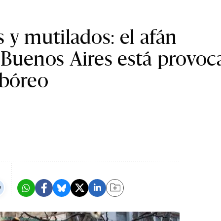
 y mutilados: el afán
 Buenos Aires está provo
rbóreo