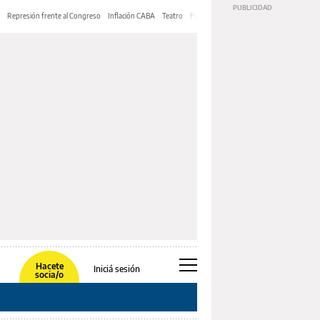
Represión frente al Congreso
Inflación CABA
Teatro
Feria de Editores
Mery Streep
Hacete
Iniciá sesión
socia/o