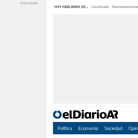
HOY HABLAMOS DE...
Casa Rosada
Panorama económi
Política
Economía
Sociedad
Opin