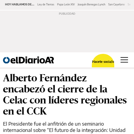
HOY HABLAMOS DE...
Ley de Tierras
Papa León XIV
Joaquín Benegas Lynch
San Cayetano
Swap
Hacete socia/o
Alberto Fernández
encabezó el cierre de la
Celac con líderes regionales
en el CCK
El Presidente fue el anfitrión de un seminario
internacional sobre “El futuro de la integración: Unidad