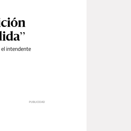
ición
dida”
y el intendente