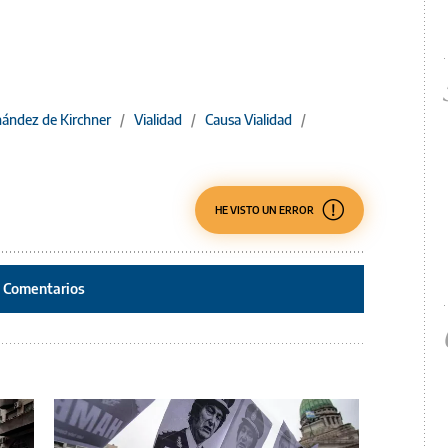
rnández de Kirchner
/
Vialidad
/
Causa Vialidad
/
HE VISTO UN ERROR
Comentarios