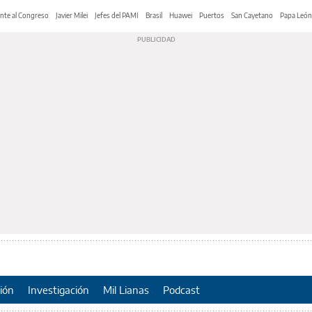
nte al Congreso
Javier Milei
Jefes del PAMI
Brasil
Huawei
Puertos
San Cayetano
Papa León
ión
Investigación
Mil Lianas
Podcast