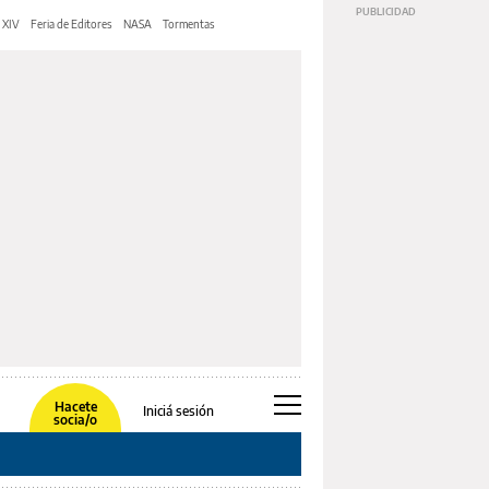
 XIV
Feria de Editores
NASA
Tormentas
Hacete
Iniciá sesión
socia/o