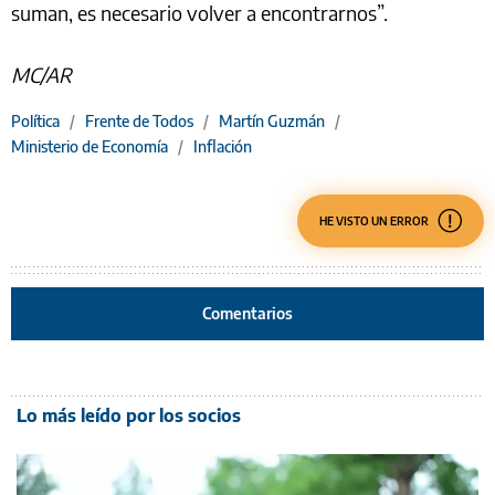
suman, es necesario volver a encontrarnos”.
MC/AR
Política
/
Frente de Todos
/
Martín Guzmán
/
Ministerio de Economía
/
Inflación
HE VISTO UN ERROR
Comentarios
Lo más leído por los socios