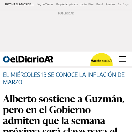
HOY HABLAMOS DE...
Ley de Tierras
Propiedad privada
Javier Milei
Brasil
Puertos
San Cayeta
Hacete socia/o
EL MIÉRCOLES 13 SE CONOCE LA INFLACIÓN DE
MARZO
Alberto sostiene a Guzmán,
pero en el Gobierno
admiten que la semana
próxima será clave para el