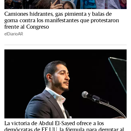
Camiones hidrantes, gas pimienta y balas de
goma contra los manifestantes que protestaron
frente al Congreso
elDiarioAR
La victoria de Abdul El-Sayed ofrece a los
demócratas de EE.UU. la fórmula para derrotar al