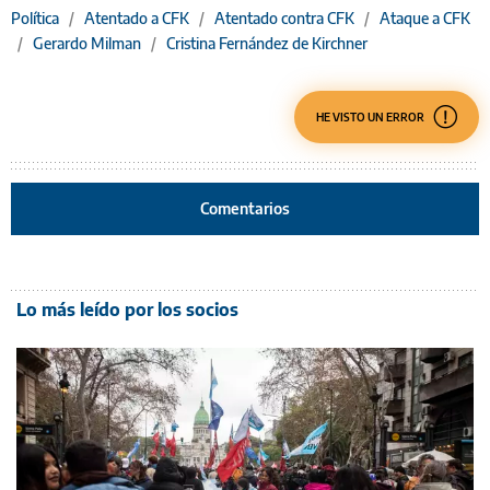
Política
/
Atentado a CFK
/
Atentado contra CFK
/
Ataque a CFK
/
Gerardo Milman
/
Cristina Fernández de Kirchner
HE VISTO UN ERROR
Comentarios
Lo más leído por los socios