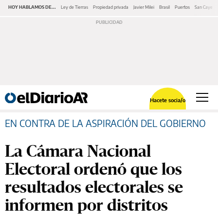
HOY HABLAMOS DE...
Ley de Tierras
Propiedad privada
Javier Milei
Brasil
Puertos
San Cayeta
Hacete socia/o
EN CONTRA DE LA ASPIRACIÓN DEL GOBIERNO
La Cámara Nacional
Electoral ordenó que los
resultados electorales se
informen por distritos