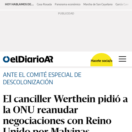
HOY HABLAMOS DE...
Casa Rosada
Panorama económico
Marcha de San Cayetano
García Cuerva
Hacete socia/o
ANTE EL COMITÉ ESPECIAL DE
DESCOLONIZACIÓN
El canciller Werthein pidió a
la ONU reanudar
negociaciones con Reino
Unido por Malvinas