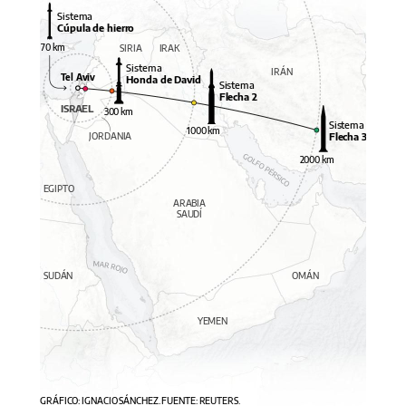
Sistema
Cúpula de hierro
70 km
SIRIA
IRAK
Sistema
IRÁN
Tel Aviv
Honda de David
Sistema
Flecha 2
ISRAEL
300 km
Sistema
1000 km
JORDANIA
Flecha 3
2000 km
EGIPTO
ARABIA
SAUDÍ
SUDÁN
OMÁN
YEMEN
GRÁFICO: IGNACIO SÁNCHEZ. FUENTE: REUTERS.