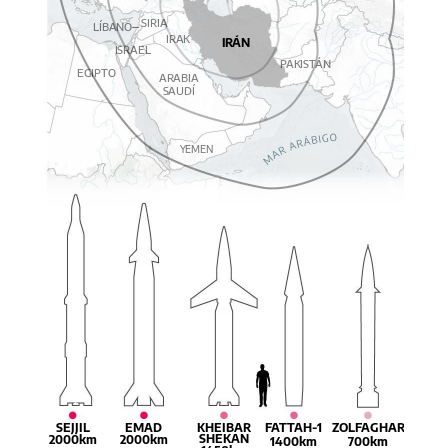
SIRIA
LÍBANO
IRAK
IRÁN
ISRAEL
PAKISTÁN
EGIPTO
ARABIA
SAUDÍ
YEMEN
KHEIBAR
SEJJIL
EMAD
FATTAH-1
ZOLFAGHAR
SHEKAN
2000km
2000km
1400km
700km