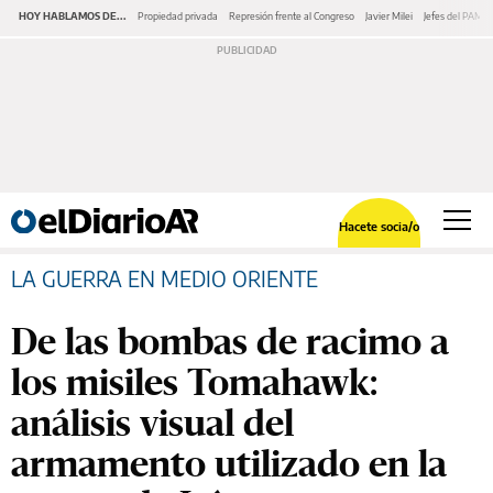
HOY HABLAMOS DE...
Propiedad privada
Represión frente al Congreso
Javier Milei
Jefes del PAMI
Hacete socia/o
LA GUERRA EN MEDIO ORIENTE
De las bombas de racimo a
los misiles Tomahawk:
análisis visual del
armamento utilizado en la