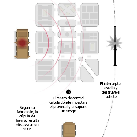
El interceptor
estalla y
destruye el
3
cohete
El centro de control
calcula dónde impactará
el proyectil y si supone
Según su
un riesgo
fabricante,
la
cúpula de
hierro
, resulta
efectiva en un
90%