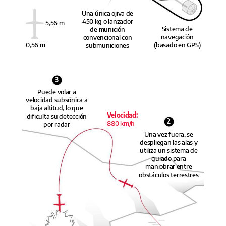
Una única ojiva de
450 kg o lanzador
5,56 m
Sistema de
de munición
navegación
convencional con
(basado en GPS)
0,56 m
submuniciones
3
Puede volar a
velocidad subsónica a
baja altitud, lo que
Velocidad:
dificulta su detección
2
880 km/h
por radar
Una vez fuera, se
despliegan las alas y
utiliza un sistema de
guiado para
maniobrar entre
obstáculos terrestres